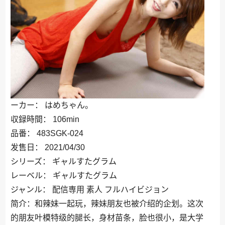
ーカー： はめちゃん。
収録時間： 106min
品番： 483SGK-024
发售日： 2021/04/30
シリーズ： ギャルすたグラム
レーベル： ギャルすたグラム
ジャンル： 配信専用 素人 フルハイビジョン
简介：和辣妹一起玩，辣妹朋友也被介绍的企划。这次
的朋友叶模特级的腿长，身材苗条，脸也很小，是大学