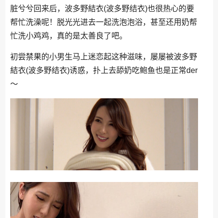
脏兮兮回来后，波多野結衣(波多野结衣)也很热心的要
帮忙洗澡呢！脱光光进去一起洗泡泡浴，甚至还用奶帮
忙洗小鸡鸡，真的是太善良了吧。
初尝禁果的小男生马上迷恋起这种滋味，屡屡被波多野
結衣(波多野结衣)诱惑，扑上去舔奶吃鲍鱼也是正常der
～