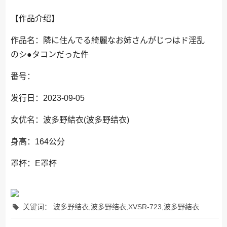
【作品介绍】
作品名：隣に住んでる綺麗なお姉さんがじつはド淫乱
のシ●タコンだった件
番号：
发行日：2023-09-05
女优名：波多野結衣(波多野结衣)
身高：164公分
罩杯：E罩杯
关键词： 波多野结衣,波多野结衣,XVSR-723,波多野結衣