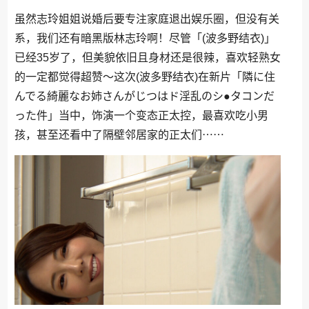
虽然志玲姐姐说婚后要专注家庭退出娱乐圈，但没有关
系，我们还有暗黑版林志玲啊！尽管「(波多野结衣)」
已经35岁了，但美貌依旧且身材还是很辣，喜欢轻熟女
的一定都觉得超赞～这次(波多野结衣)在新片「隣に住
んでる綺麗なお姉さんがじつはド淫乱のシ●タコンだ
った件」当中，饰演一个变态正太控，最喜欢吃小男
孩，甚至还看中了隔壁邻居家的正太们⋯⋯