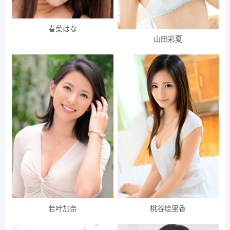
春菜はな
山田彩夏
若叶加奈
桃谷绘里香