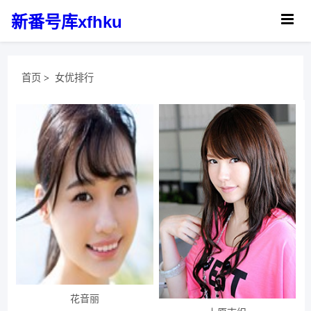
新番号库xfhku
首页
>
女优排行
花音丽