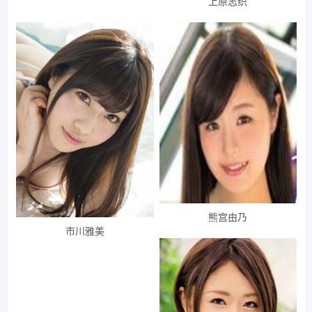
上原志织
熊宫由乃
市川雅美