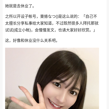
她就是去休业了。
之所以开设子帐号，東條なつ()是这么说的：「自己不
太擅长分享私事给大家知道，不过既然很多人拜托那就
试试(成立小帐)，会慢慢发文，也请大家好好欣赏。」
这，好像和休业没什么关系吧。