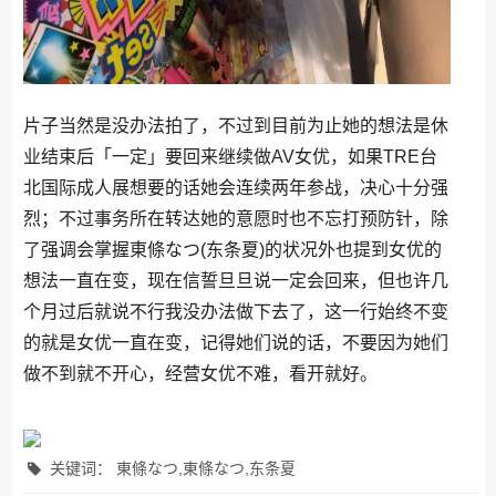
片子当然是没办法拍了，不过到目前为止她的想法是休
业结束后「一定」要回来继续做AV女优，如果TRE台
北国际成人展想要的话她会连续两年参战，决心十分强
烈；不过事务所在转达她的意愿时也不忘打预防针，除
了强调会掌握東條なつ(东条夏)的状况外也提到女优的
想法一直在变，现在信誓旦旦说一定会回来，但也许几
个月过后就说不行我没办法做下去了，这一行始终不变
的就是女优一直在变，记得她们说的话，不要因为她们
做不到就不开心，经营女优不难，看开就好。
关键词： 東條なつ,東條なつ,东条夏