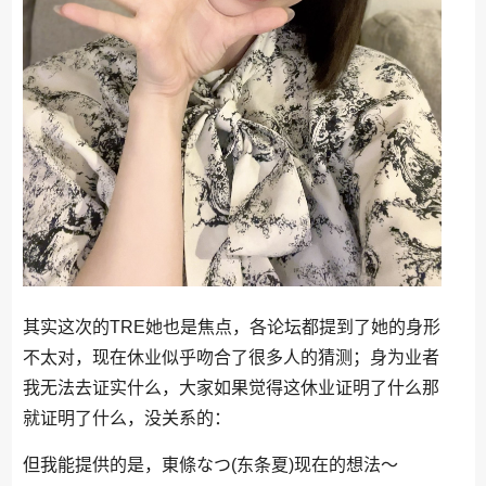
其实这次的TRE她也是焦点，各论坛都提到了她的身形
不太对，现在休业似乎吻合了很多人的猜测；身为业者
我无法去证实什么，大家如果觉得这休业证明了什么那
就证明了什么，没关系的：
但我能提供的是，東條なつ(东条夏)现在的想法〜